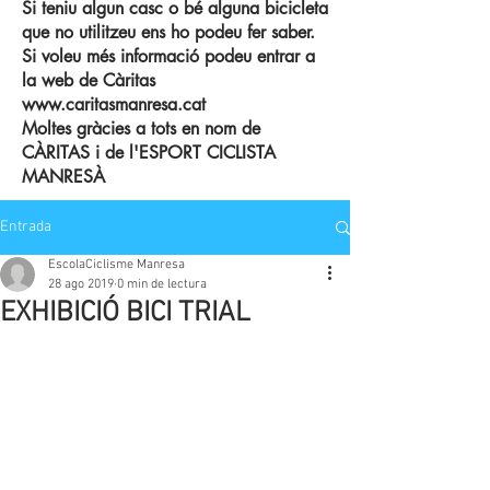
Si teniu algun casc o bé alguna bicicleta
que no utilitzeu ens ho podeu fer saber.
Si voleu més informació podeu entrar a
la web de Càritas
www.caritasmanresa.cat
Moltes gràcies a tots en nom de
CÀRITAS i de l'ESPORT CICLISTA
MANRESÀ
Entrada
EscolaCiclisme Manresa
28 ago 2019
0 min de lectura
EXHIBICIÓ BICI TRIAL