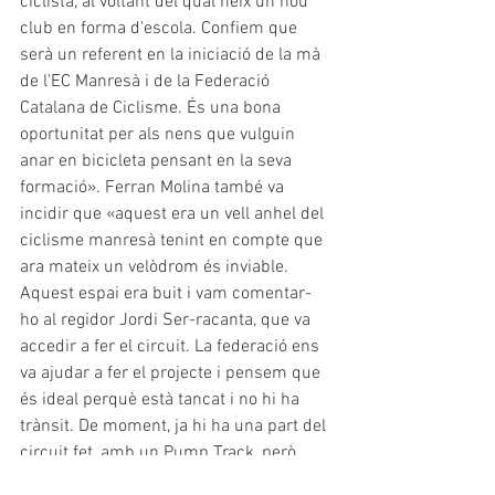
ciclista, al voltant del qual neix un nou 
club en forma d'escola. Confiem que 
serà un referent en la iniciació de la mà 
de l'EC Manresà i de la Federació 
Catalana de Ciclisme. És una bona 
oportunitat per als nens que vulguin 
anar en bicicleta pensant en la seva 
formació». Ferran Molina també va 
incidir que «aquest era un vell anhel del 
ciclisme manresà tenint en compte que 
ara mateix un velòdrom és inviable. 
Aquest espai era buit i vam comentar-
ho al regidor Jordi Ser-racanta, que va 
accedir a fer el circuit. La federació ens 
va ajudar a fer el projecte i pensem que 
és ideal perquè està tancat i no hi ha 
trànsit. De moment, ja hi ha una part del 
circuit fet, amb un Pump Track, però 
també hi haurà zones de biketrial i un 